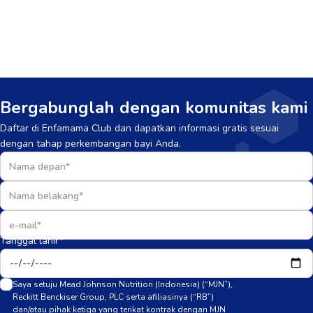
Bergabunglah dengan komunitas kami
Daftar di Enfamama Club dan dapatkan informasi gratis sesuai
dengan tahap perkembangan bayi Anda.
Tanggal lahir*
Saya setuju Mead Johnson Nutrition (Indonesia) (“MJN”),
Reckitt Benckiser Group, PLC serta afiliasinya (“RB”)
dan/atau pihak ketiga yang terikat kontrak dengan MJN