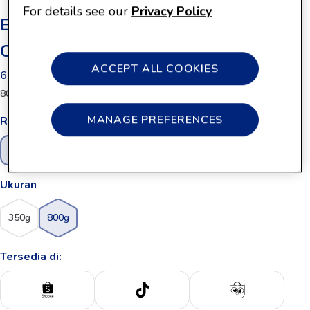
For details see our
Privacy Policy
Enfamil A+ Gentle Care Tahap 2
Original 800g
ACCEPT ALL COOKIES
6 - 12 Bulan
800g
MANAGE PREFERENCES
Rasa
Original
Ukuran
350g
800g
Tersedia di: