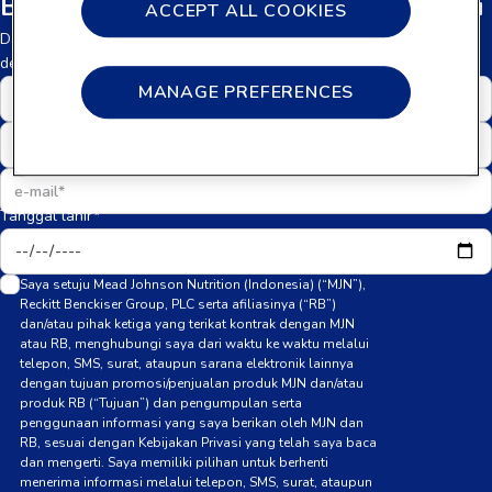
Bergabunglah dengan komunitas kami
ACCEPT ALL COOKIES
Daftar di Enfamama Club dan dapatkan informasi gratis sesuai
dengan tahap perkembangan bayi Anda.
MANAGE PREFERENCES
Tanggal lahir*
Saya setuju Mead Johnson Nutrition (Indonesia) (“MJN”),
Reckitt Benckiser Group, PLC serta afiliasinya (“RB”)
dan/atau pihak ketiga yang terikat kontrak dengan MJN
atau RB, menghubungi saya dari waktu ke waktu melalui
telepon, SMS, surat, ataupun sarana elektronik lainnya
dengan tujuan promosi/penjualan produk MJN dan/atau
produk RB (“Tujuan”) dan pengumpulan serta
penggunaan informasi yang saya berikan oleh MJN dan
RB, sesuai dengan Kebijakan Privasi yang telah saya baca
dan mengerti. Saya memiliki pilihan untuk berhenti
menerima informasi melalui telepon, SMS, surat, ataupun