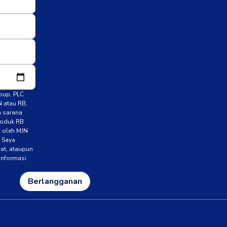
roup, PLC
N atau RB,
n sarana
roduk RB
n oleh MJN
. Saya
rat, ataupun
 informasi
Berlangganan