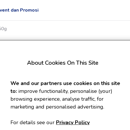
vent dan Promosi
350g
Enfamil A+ Gentle Car
About Cookies On This Site
Original 350g
6 - 12 Bulan
We and our partners use cookies on this site
350g
to:
improve functionality, personalise (your)
browsing experience, analyse traffic, for
Rasa
marketing and personalised advertising.
Original
For details see our
Privacy Policy