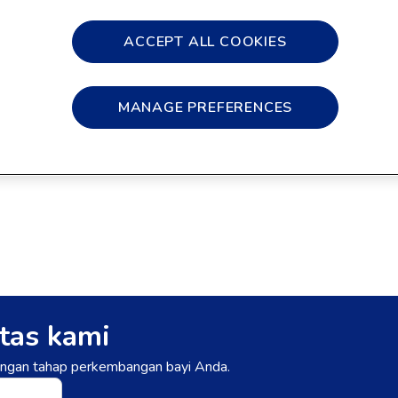
Ukuran
ACCEPT ALL COOKIES
350g
800g
Tersedia di:
MANAGE PREFERENCES
tas kami
dengan tahap perkembangan bayi Anda.