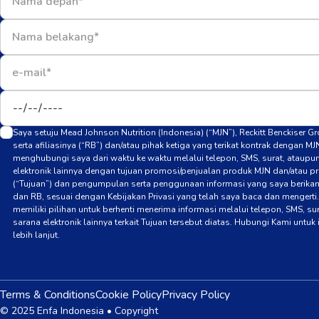
Saya setuju Mead Johnson Nutrition (Indonesia) (“MJN”), Reckitt Benckiser G
serta afiliasinya (“RB”) dan/atau pihak ketiga yang terikat kontrak dengan MJ
menghubungi saya dari waktu ke waktu melalui telepon, SMS, surat, ataupu
elektronik lainnya dengan tujuan promosi/penjualan produk MJN dan/atau p
(“Tujuan”) dan pengumpulan serta penggunaan informasi yang saya berika
dan RB, sesuai dengan Kebijakan Privasi yang telah saya baca dan mengerti
memiliki pilihan untuk berhenti menerima informasi melalui telepon, SMS, su
sarana elektronik lainnya terkait Tujuan tersebut diatas. Hubungi Kami untuk
lebih lanjut.
Terms & Conditions
Cookie Policy
Privacy Policy
© 2025 Enfa Indonesia • Copyright