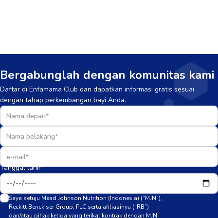
Bergabunglah dengan komunitas kami
Daftar di Enfamama Club dan dapatkan informasi gratis sesuai
dengan tahap perkembangan bayi Anda.
Tanggal lahir*
Saya setuju Mead Johnson Nutrition (Indonesia) (“MJN”),
Reckitt Benckiser Group, PLC serta afiliasinya (“RB”)
dan/atau pihak ketiga yang terikat kontrak dengan MJN