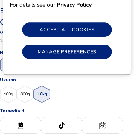
For details see our
Privacy Policy
Enfamil A+ MFGM Pro Tahap 1
Original 1800g
ACCEPT ALL COOKIES
0 - 6 Bulan
1.8kg
MANAGE PREFERENCES
Rasa
Plain
Ukuran
400g
800g
1.8kg
Tersedia di: