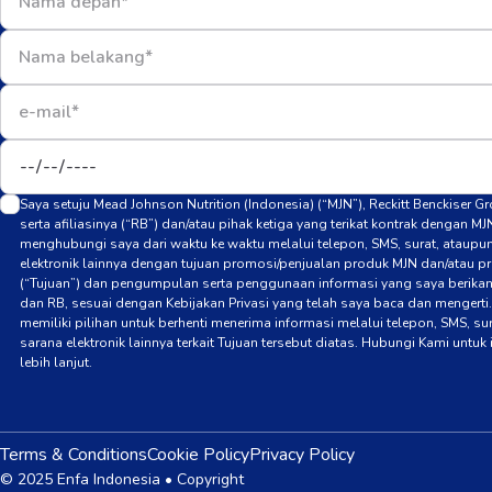
Saya setuju Mead Johnson Nutrition (Indonesia) (“MJN”), Reckitt Benckiser G
serta afiliasinya (“RB”) dan/atau pihak ketiga yang terikat kontrak dengan MJ
menghubungi saya dari waktu ke waktu melalui telepon, SMS, surat, ataupu
elektronik lainnya dengan tujuan promosi/penjualan produk MJN dan/atau p
(“Tujuan”) dan pengumpulan serta penggunaan informasi yang saya berika
dan RB, sesuai dengan Kebijakan Privasi yang telah saya baca dan mengerti
memiliki pilihan untuk berhenti menerima informasi melalui telepon, SMS, su
sarana elektronik lainnya terkait Tujuan tersebut diatas. Hubungi Kami untuk
lebih lanjut.
Terms & Conditions
Cookie Policy
Privacy Policy
© 2025 Enfa Indonesia • Copyright