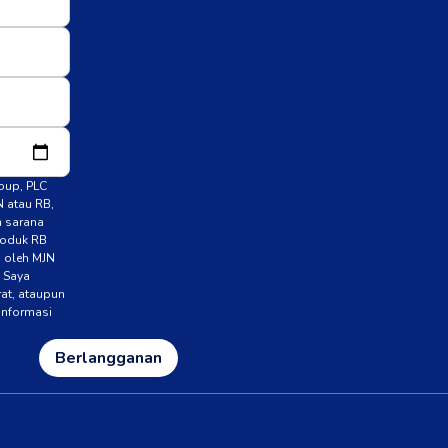
roup, PLC
N atau RB,
n sarana
roduk RB
n oleh MJN
. Saya
rat, ataupun
 informasi
Berlangganan