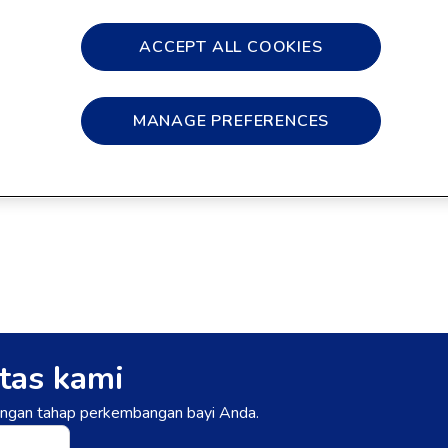
Ukuran
ACCEPT ALL COOKIES
400g
800g
1.8kg
Tersedia di:
MANAGE PREFERENCES
tas kami
dengan tahap perkembangan bayi Anda.