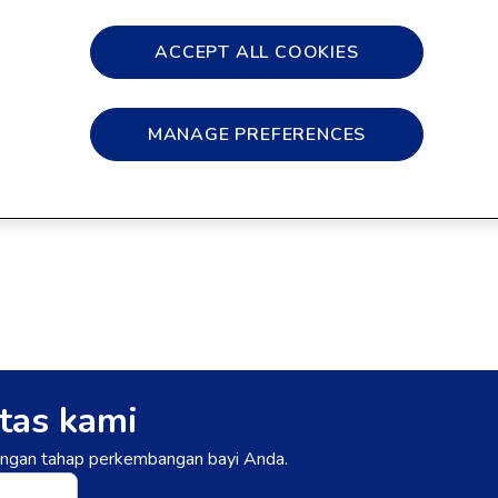
Ukuran
ACCEPT ALL COOKIES
200g
400g
800g
1.8kg
2.4kg
3kg
Tersedia di:
MANAGE PREFERENCES
tas kami
dengan tahap perkembangan bayi Anda.