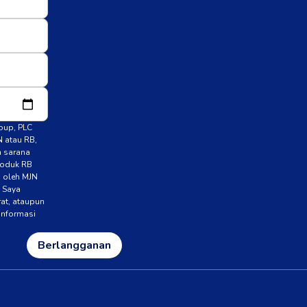
roup, PLC
N atau RB,
n sarana
roduk RB
n oleh MJN
. Saya
rat, ataupun
 informasi
Berlangganan