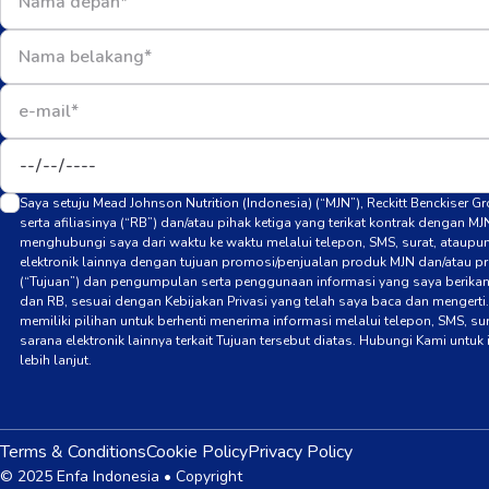
Saya setuju Mead Johnson Nutrition (Indonesia) (“MJN”), Reckitt Benckiser G
serta afiliasinya (“RB”) dan/atau pihak ketiga yang terikat kontrak dengan MJ
menghubungi saya dari waktu ke waktu melalui telepon, SMS, surat, ataupu
elektronik lainnya dengan tujuan promosi/penjualan produk MJN dan/atau p
(“Tujuan”) dan pengumpulan serta penggunaan informasi yang saya berika
dan RB, sesuai dengan Kebijakan Privasi yang telah saya baca dan mengerti
memiliki pilihan untuk berhenti menerima informasi melalui telepon, SMS, su
sarana elektronik lainnya terkait Tujuan tersebut diatas. Hubungi Kami untuk
lebih lanjut.
Terms & Conditions
Cookie Policy
Privacy Policy
© 2025 Enfa Indonesia • Copyright