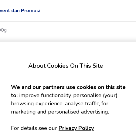
vent dan Promosi
00g
Enfagrow A+ MFGM Pr
About Cookies On This Site
Vanila 400g
1 - 3 Tahun
We and our partners use cookies on this site
400g
to:
improve functionality, personalise (your)
browsing experience, analyse traffic, for
Rasa
marketing and personalised advertising.
Vanilla
For details see our
Privacy Policy