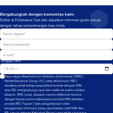
Bergabunglah dengan komunitas kami
Daftar di Enfamama Club dan dapatkan informasi gratis sesuai
dengan tahap perkembangan bayi Anda.
Tanggal lahir*
Saya setuju Mead Johnson Nutrition (Indonesia) (“MJN”),
Reckitt Benckiser Group, PLC serta afiliasinya (“RB”)
dan/atau pihak ketiga yang terikat kontrak dengan MJN
atau RB, menghubungi saya dari waktu ke waktu melalui
telepon, SMS, surat, ataupun sarana elektronik lainnya
dengan tujuan promosi/penjualan produk MJN dan/atau
produk RB (“Tujuan”) dan pengumpulan serta
penggunaan informasi yang saya berikan oleh MJN dan
RB, sesuai dengan Kebijakan Privasi yang telah saya baca