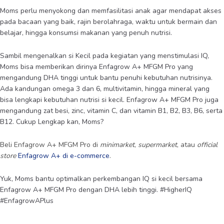
Moms perlu menyokong dan memfasilitasi anak agar mendapat akses
pada bacaan yang baik, rajin berolahraga, waktu untuk bermain dan
belajar, hingga konsumsi makanan yang penuh nutrisi.
Sambil mengenalkan si Kecil pada kegiatan yang menstimulasi IQ,
Moms bisa memberikan dirinya Enfagrow A+ MFGM Pro yang
mengandung DHA tinggi untuk bantu penuhi kebutuhan nutrisinya.
Ada kandungan omega 3 dan 6, multivitamin, hingga mineral yang
bisa lengkapi kebutuhan nutrisi si kecil. Enfagrow A+ MFGM Pro juga
mengandung zat besi, zinc, vitamin C, dan vitamin B1, B2, B3, B6, serta
B12. Cukup Lengkap kan, Moms?
Beli Enfagrow A+ MFGM Pro di
minimarket
,
supermarket
, atau
official
store
Enfagrow A+ di e-commerce
.
Yuk, Moms bantu optimalkan perkembangan IQ si kecil bersama
Enfagrow A+ MFGM Pro dengan DHA lebih tinggi. #HigherIQ
#EnfagrowAPlus