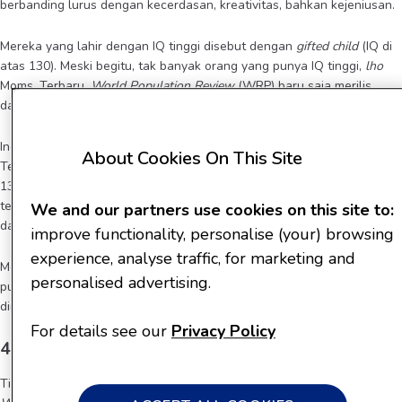
berbanding lurus dengan kecerdasan, kreativitas, bahkan kejeniusan.
Mereka yang lahir dengan IQ tinggi disebut dengan
gifted child
(IQ di
atas 130). Meski begitu, tak banyak orang yang punya IQ tinggi,
lho
Moms. Terbaru,
World Population Review
(WRP) baru saja merilis
daftar pemeringkatan negara dengan skor
intelligence quotient
(IQ).
Indonesia berada peringkat 10 dari 11 negara yang di wilayah Asia
About Cookies On This Site
Tenggara. Rata-rata IQ penduduk Indonesia adalah 78, 49 (peringkat
130 dari 199 negara). WRP mengambil skor ini melalui tes IQ yang
telah distandarisasi dan mencakup penilaian matematika, membaca,
We and our partners use cookies on this site to:
dan sain nasional.
improve functionality, personalise (your) browsing
experience, analyse traffic, for marketing and
Meski tidak banyak, jangan khawatir ya, Moms. Si Kecil mungkin saja
personalised advertising.
punya IQ yang tinggi. Tanda-tandanya bahkan bisa Anda lihat sejak
dini. Apa saja?
For details see our
Privacy Policy
4 Tanda Anak Punya IQ Tinggi
Tingkat IQ anak memang hanya bisa diukur melalui tes IQ seperti