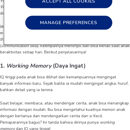
Wechsler Preschool and Primary School Intelligence
(WPPSI) dan
ACCEPT ALL COOKIES
Wechsler Intelligence Scale for Children
(WISC). Namun, si Kecil
dengan IQ yang tinggi punya ciri-ciri tertentu, ya Moms.
MANAGE PREFERENCES
Jika anak punya IQ tinggi, ia akan menguasai beberapa aspek yang
mencakup daya ingat
(working memory
), berpikir kritis (
critical
thinking
), pemecahan masalah (
problem solving
), hingga bahasa
(
communication skill
). Keempatnya menonjol dan bisa kenali saat anak
beraktivitas setiap hari. Berikut penjelasannya!
1.
Working Memory
(Daya Ingat)
IQ tinggi pada anak bisa dilihat dari kemampuannya mengingat
banyak informasi baru. Sejak balita ia mudah mengingat angka, huruf,
bahkan detail yang ia terima.
Saat belajar, membaca, atau mendengar cerita, anak bisa menangkap
informasi dengan mudah. Ibu bisa mengetahui kuatnya memori anak
dengan bertanya dan mendengarkan cerita dari si Kecil.
Pemaparannya bagus? Ini tanda bahwa dirinya punya
working
memory
dan IQ yang tinggi!