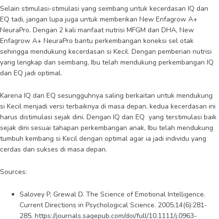
Selain stimulasi-stimulasi yang seimbang untuk kecerdasan IQ dan
EQ tadi, jangan lupa juga untuk memberikan New Enfagrow A+
NeuraPro. Dengan 2 kali manfaat nutrisi MFGM dan DHA, New
Enfagrow A+ NeuraPro bantu perkembangan koneksi sel otak
sehingga mendukung kecerdasan si Kecil. Dengan pemberian nutrisi
yang lengkap dan seimbang, Ibu telah mendukung perkembangan IQ
dan EQ jadi optimal.
Karena IQ dan EQ sesungguhnya saling berkaitan untuk mendukung
si Kecil menjadi versi terbaiknya di masa depan, kedua kecerdasan ini
harus distimulasi sejak dini. Dengan IQ dan EQ yang terstimulasi baik
sejak dini sesuai tahapan perkembangan anak, Ibu telah mendukung
tumbuh kembang si Kecil dengan optimal agar ia jadi individu yang
cerdas dan sukses di masa depan.
Sources:
Salovey P, Grewal D. The Science of Emotional Intelligence.
Current Directions in Psychological Science. 2005;14(6):281-
285. https://journals.sagepub.com/doi/full/10.1111/j.0963-