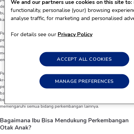
We and our partners use cookies on this site to:
dengan orang lain tumbuh sejak masa bayi, antara lain mengucapkan
functionality, personalise (your) browsing experien
bunyi, berkomunikasi secara verbal dan non-verbal, memahami kata-
analyse traffic, for marketing and personalised adve
kata, dan menyusun kalimat.
Perkembangan sosial dan emosional mencakup pemahaman dan
For details see our
Privacy Policy
pengendalian emosi anak. Ketika kemampuan ini berkembang, si Kecil
mulai bisa mengidentifikasi apa yang orang lain rasakan,
mengembangkan kemampuan untuk bekerja sama, dan menunjukkan
ACCEPT ALL COOKIES
empati.
Perkembangan kognitif meliputi perkembangan intelektual dan
kreativitas. Perkembangan otak merupakan bagian dari
MANAGE PREFERENCES
perkembangan kognitif. Perkembangan kognitif menggambarkan
bagaimana kecerdasan anak tumbuh, dan mencakup keterampilan
berpikir, belajar, dan memecahkan masalah. Keterampilan ini
memengaruhi semua bidang perkembangan lainnya.
Bagaimana Ibu Bisa Mendukung Perkembangan
Otak Anak?