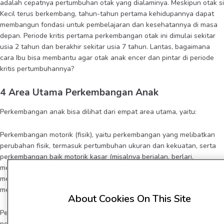
adalah cepatnya pertumbuhan otak yang dialaminya. Meskipun otak si
Kecil terus berkembang, tahun-tahun pertama kehidupannya dapat
membangun fondasi untuk pembelajaran dan kesehatannya di masa
depan. Periode kritis pertama perkembangan otak ini dimulai sekitar
usia 2 tahun dan berakhir sekitar usia 7 tahun. Lantas, bagaimana
cara Ibu bisa membantu agar otak anak encer dan pintar di periode
kritis pertumbuhannya?
4 Area Utama Perkembangan Anak
Perkembangan anak bisa dilihat dari empat area utama, yaitu:
Perkembangan motorik (fisik), yaitu perkembangan yang melibatkan
perubahan fisik, termasuk pertumbuhan ukuran dan kekuatan, serta
perkembangan baik motorik kasar (misalnya berjalan, berlari,
melompat, menendang, dsb), maupun motorik halus (misalnya
menggunakan sendok, menuangkan susu ke dalam gelas, dan
mencuci tangan mereka).
About Cookies On This Site
Perkembangan bahasa dan komunikasi bergantung pada area
perkembangan lainnya. Kemampuan anak untuk berkomunikasi