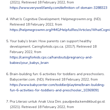
(2021). Retrieved 18 February 2022, from
https://www.verywellfamily.com/definition-of-domain-3288323
What Is Cognitive Development. Helpmegrowmn.org. (ND).
Retrieved 18 February 2022, from
https://helpmegrowmn.org/HMG/HelpfulRes/Articles/WhatCognit
Your baby’s brain: How parents can support healthy
development. Caringforkids.cps.ca. (2017). Retrieved 18
February 2022, from
https://caringforkids.cps.ca/handouts/pregnancy-and-
babies/your_babys_brain
Brain-building fun: 6 activities for toddlers and preschoolers.
Babycenter.com. (ND). Retrieved 18 February 2022, from
https://www.babycenter.com/toddler/playtime/brain-building-
fun-6-activities-for-toddlers-and-preschooler_10369091
Pra Literasi untuk Anak Usia Dini. paudpedia.kemdikbud.go.id.
(2021). Retrieved 18 February 2022, from