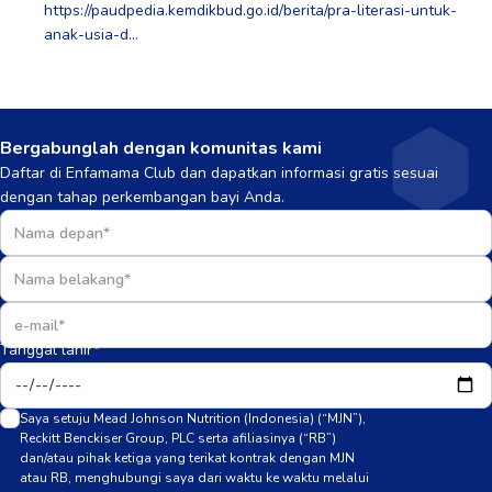
https://paudpedia.kemdikbud.go.id/berita/pra-literasi-untuk-
anak-usia-d…
Bergabunglah dengan komunitas kami
Daftar di Enfamama Club dan dapatkan informasi gratis sesuai
dengan tahap perkembangan bayi Anda.
Tanggal lahir*
Saya setuju Mead Johnson Nutrition (Indonesia) (“MJN”),
Reckitt Benckiser Group, PLC serta afiliasinya (“RB”)
dan/atau pihak ketiga yang terikat kontrak dengan MJN
atau RB, menghubungi saya dari waktu ke waktu melalui