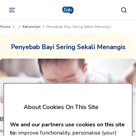
Home
Kehamilan
Penyebab Bayi Sering Sekali Menangis
Penyebab Bayi Sering Sekali Menangis
About Cookies On This Site
Bayi rewel atau menangis
We and our partners use cookies on this site
Itu adalah satu-satunya cara untuk berkomunikasi pada usia ini. Maka
to:
improve functionality, personalise (your)