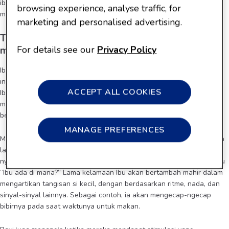
ibu harus mengetahui penyebab bayi yang sering rewel atau
browsing experience, analyse traffic, for
menangis
marketing and personalised advertising.
Tangisan si kecil atau ketika dia rewel dapat
For details see our
Privacy Policy
membuat orang tua baru menjadi bingung
Ibu merasa seperti ada sesuatu yang salah, sementara Ibu sangat
ingin memberikan yang terbaik supaya si kecil selalu baik-baik saja.
ACCEPT ALL COOKIES
Ibu tidak perlu terlalu mengambil hati tangisannya itu. Si kecil pasti
menangis atau rewel. Tangisan adalah satu-satunya cara mereka
berkomunikasi pada usia ini.
MANAGE PREFERENCES
Mereka menangis atau rewel untuk memberi tahu Ibu bahwa mereka
lapar, lelah, basah, atau ada hal lain yang membuat mereka tidak
nyaman. Si kecil juga menangis untuk mengatakan, “Aku bosan” atau
“Ibu ada di mana?” Lama kelamaan Ibu akan bertambah mahir dalam
mengartikan tangisan si kecil, dengan berdasarkan ritme, nada, dan
sinyal-sinyal lainnya. Sebagai contoh, ia akan mengecap-ngecap
bibirnya pada saat waktunya untuk makan.