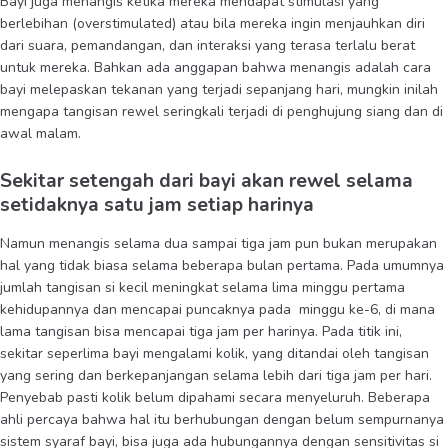
Bayi juga menangis ketika mereka mendapat stimulasi yang
berlebihan (overstimulated) atau bila mereka ingin menjauhkan diri
dari suara, pemandangan, dan interaksi yang terasa terlalu berat
untuk mereka. Bahkan ada anggapan bahwa menangis adalah cara
bayi melepaskan tekanan yang terjadi sepanjang hari, mungkin inilah
mengapa tangisan rewel seringkali terjadi di penghujung siang dan di
awal malam.
Sekitar setengah dari bayi akan rewel selama
setidaknya satu jam setiap harinya
Namun menangis selama dua sampai tiga jam pun bukan merupakan
hal yang tidak biasa selama beberapa bulan pertama. Pada umumnya
jumlah tangisan si kecil meningkat selama lima minggu pertama
kehidupannya dan mencapai puncaknya pada minggu ke-6, di mana
lama tangisan bisa mencapai tiga jam per harinya. Pada titik ini,
sekitar seperlima bayi mengalami kolik, yang ditandai oleh tangisan
yang sering dan berkepanjangan selama lebih dari tiga jam per hari.
Penyebab pasti kolik belum dipahami secara menyeluruh. Beberapa
ahli percaya bahwa hal itu berhubungan dengan belum sempurnanya
sistem syaraf bayi, bisa juga ada hubungannya dengan sensitivitas si