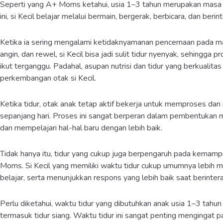
Seperti yang A+ Moms ketahui, usia 1–3 tahun merupakan masa
ini, si Kecil belajar melalui bermain, bergerak, berbicara, dan beri
Ketika ia sering mengalami ketidaknyamanan pencernaan pada ma
angin, dan rewel, si Kecil bisa jadi sulit tidur nyenyak, sehingg
ikut terganggu. Padahal, asupan nutrisi dan tidur yang berkuali
perkembangan otak si Kecil.
Ketika tidur, otak anak tetap aktif bekerja untuk memproses da
sepanjang hari. Proses ini sangat berperan dalam pembentukan m
dan mempelajari hal-hal baru dengan lebih baik.
Tidak hanya itu, tidur yang cukup juga berpengaruh pada kemampu
Moms. Si Kecil yang memiliki waktu tidur cukup umumnya lebih 
belajar, serta menunjukkan respons yang lebih baik saat berinter
Perlu diketahui, waktu tidur yang dibutuhkan anak usia 1–3 tahun
termasuk tidur siang. Waktu tidur ini sangat penting mengingat 