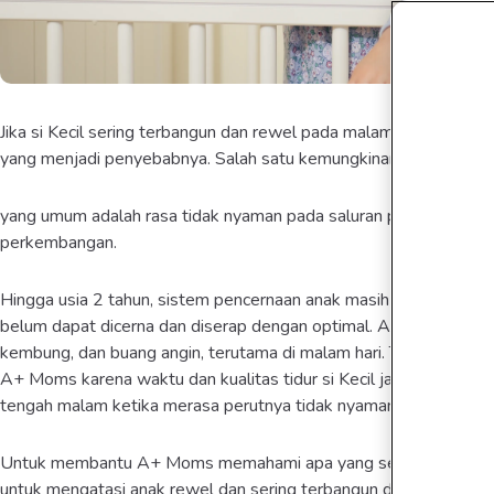
Jika si Kecil sering terbangun dan rewel pada malam hari, A+ Mo
yang menjadi penyebabnya. Salah satu kemungkinan
yang umum adalah rasa tidak nyaman pada saluran pencernaan si
perkembangan.
Hingga usia 2 tahun, sistem pencernaan anak masih belum berke
belum dapat dicerna dan diserap dengan optimal. Akibatnya si Kec
kembung, dan buang angin, terutama di malam hari. Tentunya ini
A+ Moms karena waktu dan kualitas tidur si Kecil jadi terganggu, 
tengah malam ketika merasa perutnya tidak nyaman.
Untuk membantu A+ Moms memahami apa yang sebenarnya terja
untuk mengatasi anak rewel dan sering terbangun di malam hari,