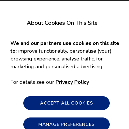
About Cookies On This Site
ms mungkin akan jadi panik dan bingung apa
We and our partners use cookies on this site
to:
improve functionality, personalise (your)
 Kecil yang masih dalam tahap
browsing experience, analyse traffic, for
marketing and personalised advertising.
mbang sempurna, sehingga sebagian nutrisi
For details see our
Privacy Policy
il pun jadi sering rewel, perutnya
 dapat mengakibatkan kekhawatiran pada
apalagi ia jadi sering terbangun pada
ACCEPT ALL COOKIES
di sekaligus menemukan cara yang tepat
MANAGE PREFERENCES
 yuk, simak penjelasan lengkapnya di bawah