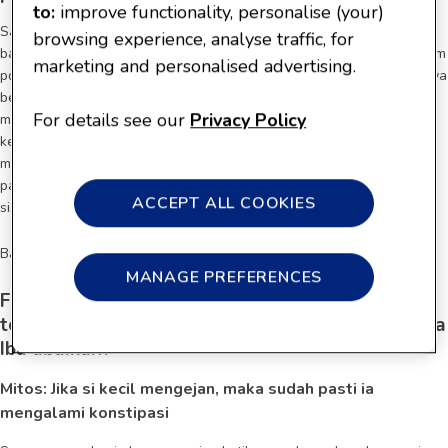
to:
improve functionality, personalise (your)
Sangat wajar jika si kecil tampak sedang mengalami konstipasi. Ada
browsing experience, analyse traffic, for
banyak alasannya, terutama pada bayi yang sering dibaringkan dalam
marketing and personalised advertising.
posisi terlentang, karena akan lebih sulit untuk sistem pencernaannya
bekerja (tidak seperti anak-anak yang sudah lebih besar, yang telah
For details see our
Privacy Policy
memiliki gravitasi untuk bantu mendorong sesuatu keluar). Feses si
kecil mungkin berjalan lambat melalui jalur pencernaan, yang
menyebabkan fesesnya menjadi keras dan kering. Semua perubahan
pada makanan si kecil di tahun pertama juga dapat mempengaruhi
ACCEPT ALL COOKIES
sistem pencernaannya.
Baca Juga : Penyebab Konstipasi dan Cara Mengatasinya
MANAGE PREFERENCES
Fakta-fakta lainnya yang perlu Ibu ketahui
tentang konstipasi dan mitos apa yang sebaiknya
Ibu abaikan?
Mitos: Jika si kecil mengejan, maka sudah pasti ia
mengalami konstipasi