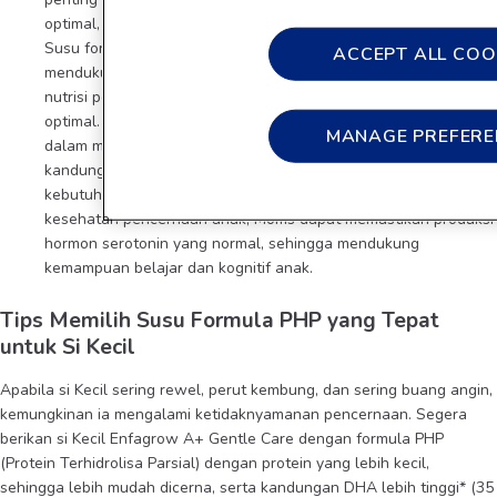
optimal, maka penyerapan nutrisi penting pun bisa terhambat.
Susu formula PHP yang mudah dicerna, dapat bantu
ACCEPT ALL COO
mendukung kesehatan saluran pencernaan si Kecil, sehingga
nutrisi penting untuk otak, seperti DHA dapat diserap secara
optimal. Maka daripada itu, penting agar Moms pun cermat
MANAGE PREFERE
dalam memilih susu formula PHP untuk si Kecil. Pastikan
kandungan DHA-nya juga tinggi ya, Moms, untuk dukung
kebutuhan DHAnya hingga 100mg per hari. Dengan menjaga
kesehatan pencernaan anak, Moms dapat memastikan produksi
hormon serotonin yang normal, sehingga mendukung
kemampuan belajar dan kognitif anak.
Tips Memilih Susu Formula PHP yang Tepat
untuk Si Kecil
Apabila si Kecil sering rewel, perut kembung, dan sering buang angin,
kemungkinan ia mengalami ketidaknyamanan pencernaan. Segera
berikan si Kecil Enfagrow A+ Gentle Care dengan formula PHP
(Protein Terhidrolisa Parsial) dengan protein yang lebih kecil,
sehingga lebih mudah dicerna, serta kandungan DHA lebih tinggi* (35