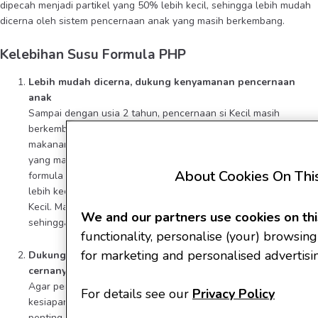
dipecah menjadi partikel yang 50% lebih kecil, sehingga lebih mudah
dicerna oleh sistem pencernaan anak yang masih berkembang.
Kelebihan Susu Formula PHP
Lebih mudah dicerna, dukung kenyamanan pencernaan
anak
Sampai dengan usia 2 tahun, pencernaan si Kecil masih
berkembang dan belajar beradaptasi dengan berbagai jenis
makanan. Untuk mendukung kesehatan pencernaan si Kecil
yang masih berkembang, Moms dapat memberikan si Kecil susu
About Cookies On This
formula PHP yang diformulasikan khusus dengan protein yang
lebih kecil, sehingga lebih mudah dicerna oleh pencernaan si
Kecil. Maka, resiko masalah pencernaan si Kecil pun berkurang,
We and our partners use cookies on this
sehingga perutnya menjadi lebih nyaman.
functionality, personalise (your) browsing 
for marketing and personalised advertisi
Dukung perkembangan otak optimal si Kecil lewat saluran
cernanya yang sehat
Agar perkembangan otak si Kecil optimal untuk dukung
For details see our
Privacy Policy
kesiapan belajarnya, tubuh si Kecil perlu menyerap nutrisi
penting seperti DHA. Tapi, jika sistem pencernaan si Kecil belum