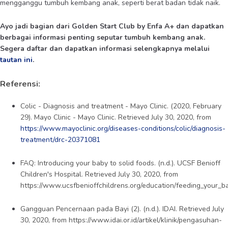
mengganggu tumbuh kembang anak, seperti berat badan tidak naik.
Ayo jadi bagian dari Golden Start Club by Enfa A+ dan dapatkan
berbagai informasi penting seputar tumbuh kembang anak.
Segera daftar dan dapatkan informasi selengkapnya melalui
tautan ini
.
Referensi:
Colic - Diagnosis and treatment - Mayo Clinic. (2020, February
29). Mayo Clinic - Mayo Clinic. Retrieved July 30, 2020, from
https://www.mayoclinic.org/diseases-conditions/colic/diagnosis-
treatment/drc-20371081
FAQ: Introducing your baby to solid foods. (n.d.). UCSF Benioff
Children's Hospital. Retrieved July 30, 2020, from
https://www.ucsfbenioffchildrens.org/education/feeding_your_b
Gangguan Pencernaan pada Bayi (2). (n.d.). IDAI. Retrieved July
30, 2020, from
https://www.idai.or.id/artikel/klinik/pengasuhan-